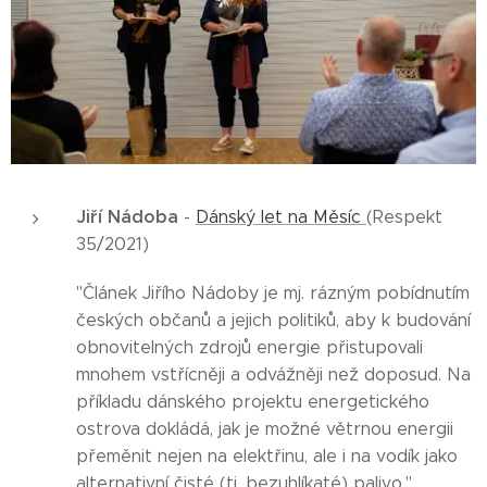
Jiří Nádoba
-
Dánský let na Měsíc
(Respekt
35/2021)
"Článek Jiřího Nádoby je mj. rázným pobídnutím
českých občanů a jejich politiků, aby k budování
obnovitelných zdrojů energie přistupovali
mnohem vstřícněji a odvážněji než doposud. Na
příkladu dánského projektu energetického
ostrova dokládá, jak je možné větrnou energii
přeměnit nejen na elektřinu, ale i na vodík jako
alternativní čisté (tj. bezuhlíkaté) palivo."