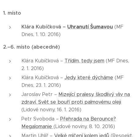
1. místo
Klára Kubíčková –
Uhranutí Šumavou
(MF
Dnes, 1. 10. 2016)
2.–6. místo (abecedně)
Klára Kubíčková –
Třídím, tedy jsem
(MF Dnes,
2. 1. 2016)
Klára Kubíčková –
Jedy, které dýcháme
(MF
Dnes, 23. 1. 2016)
Jaroslav Petr –
Mizející pralesy, škodlivý vliv na
zdraví. Svět se bouří proti palmovému oleji
(Lidové noviny, 16. 1. 2016)
Petr Svoboda –
Přehrada na Berounce?
Megalomanie
(Lidové noviny, 8. 10. 2016)
Martin Uhlíř –
Velké mlčení kolem jedů
(Respekt,