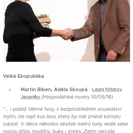
Velká Ekopublika
Martin Biben, Adéla Skoupá
-
Lesní hřbitov
Jeseníky
(Hospodářské noviny 10/05/18)
"... i poblíž Větrné hory, v bezprostředním sousedství
mýtin, lze najít kus lesa, který by měl změně klimatu
odolat. V délce několika desítek metrů tady vedle sebe
rostou břízy, modříny, buky i smrky. Zatím nejvýše