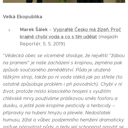
Velká Ekopublika
Marek Šálek
–
Vyprahlé Česko má žízeň. Proč
krajině chybí voda a co s tím udělat
(magazín
Reportér, 5. 5. 2019)
"
Vědecká obec se víceméně shoduje, že největší "žábou
na prameni" je naše zacházení s krajinou, zejména pak
způsob současného zemědělství. Půda je utužená
těžkými stroji, takže po ní voda stéká jak po střeše (to
ostatně způsobuje problém i při povodních). Chybí v ní
život, protože místo klasického hnojení s využitím
chlévské mrvy používáme práškovou směs fosforu a
dusíku, a ještě pole kropíme pesticidy a herbicidy –
přípravky na hubení hmyzu a plevele. Nedostatek
humusu, žížal a vůbec podzemního hemžení dramaticky
snižuje pórovitost půdy, a tedy její schopnost nasytit se