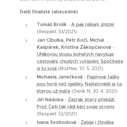
Další finalisté (abecedně)
Tomáš Brolík
-
A pak někam zmizel
(Respekt 33/2021)
Jan Cibulka, Petr Kočí, Michal
Kašpárek, Kristína Zákopčanová
-
Uhlíkovou stopu bohatých navyšuje
cestování, chudých vytápění. Spočítejte
si tu svoji
(iRozhlas, 10. 5. 2021)
Michaela Janečková
-
Papírové tašky
jsou horší než igelitky. Nejšetrnější je ta,
kterou už máte
(Deník N, 30. 4. 2021)
Jiří Nádoba
-
Zázrak, který překáží.
Proč Češi tak rádi kácí svoje stromy
(Respekt 32/2021)
Ivana Svobodová
-
Zabije i člověka