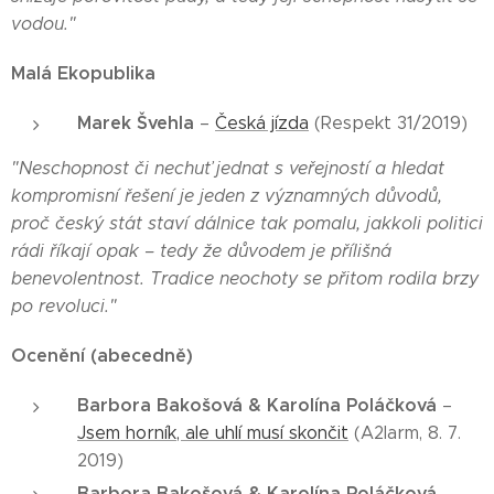
vodou."
Malá Ekopublika
Marek Švehla
–
Česká jízda
(Respekt 31/2019)
"
Neschopnost či nechuť jednat s veřejností a hledat
kompromisní řešení je jeden z významných důvodů,
proč český stát staví dálnice tak pomalu, jakkoli politici
rádi říkají opak – tedy že důvodem je přílišná
benevolentnost. Tradice neochoty se přitom rodila brzy
po revoluci
."
Ocenění (abecedně)
Barbora Bakošov
á & K
arolína Poláčková
–
Jsem horník, ale uhlí musí skončit
(A2larm, 8. 7.
2019)
Barbora Bakošov
á & K
arolína Poláčková
–