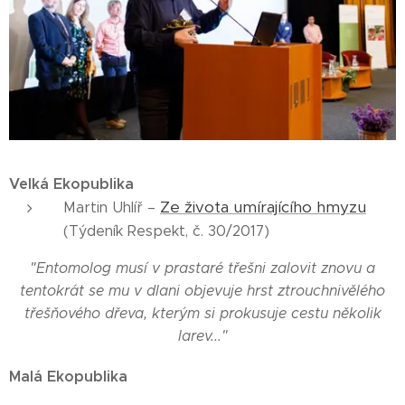
Velká Ekopublika
Ze života umírajícího hmyzu
Martin Uhlíř –
(Týdeník Respekt, č. 30/2017)
"Entomolog musí v prastaré třešni zalovit znovu a
tentokrát se mu v dlani objevuje hrst ztrouchnivělého
třešňového dřeva, kterým si prokusuje cestu několik
larev..."
Malá Ekopublika