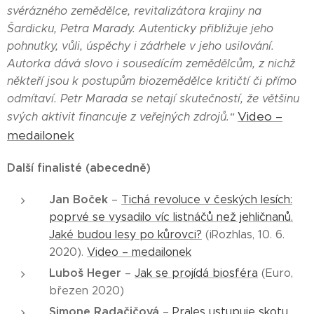
svérázného zemědělce, revitalizátora krajiny na
Šardicku, Petra Marady. Autenticky přibližuje jeho
pohnutky, vůli, úspěchy i zádrhele v jeho usilování.
Autorka dává slovo i sousedícím zemědělcům, z nichž
někteří jsou k postupům biozemědělce kritičtí či přímo
odmítaví. Petr Marada se netají skutečností, že většinu
Video –
svých aktivit financuje z veřejných zdrojů.“
medailonek
Další finalisté (abecedně)
Jan Boček
–
Tichá revoluce v českých lesích:
poprvé se vysadilo víc listnáčů než jehličnanů.
Jaké budou lesy po kůrovci?
(iRozhlas, 10. 6.
2020).
Video – medailonek
Luboš Heger
–
Jak se projídá biosféra
(Euro,
březen 2020)
Simone Radačičová
–
Prales ustupuje skotu