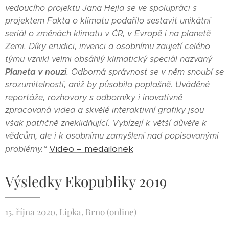
vedoucího projektu Jana Hejla se ve spolupráci s
projektem Fakta o klimatu podařilo sestavit unikátní
seriál o změnách klimatu v ČR, v Evropě i na planetě
Zemi. Díky erudici, invenci a osobnímu zaujetí celého
týmu vznikl velmi obsáhlý klimatický speciál nazvaný
Planeta v nouzi
. Odborná správnost se v něm snoubí se
srozumitelností, aniž by působila poplašně. Uváděné
reportáže, rozhovory s odborníky i inovativně
zpracovaná videa a skvělé interaktivní grafiky jsou
však patřičně zneklidňující. Vybízejí k větší důvěře k
vědcům, ale i k osobnímu zamyšlení nad popisovanými
Video – medailonek
problémy.“
Výsledky Ekopubliky 2019
15. října 2020, Lipka, Brno (online)