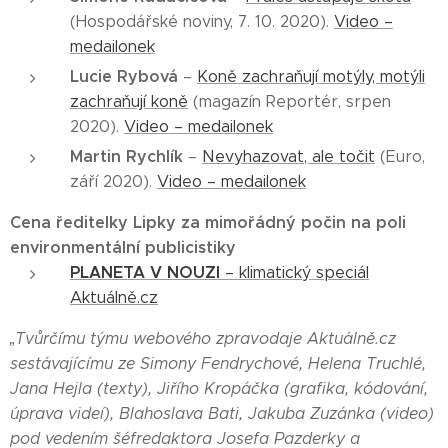
(Hospodářské noviny, 7. 10. 2020).
Video –
medailonek
Lucie Rybová
–
Koně zachraňují motýly, motýli
zachraňují koně
(magazín Reportér, srpen
2020).
Video – medailonek
Martin Rychlík
–
Nevyhazovat, ale točit
(Euro,
září 2020).
Video – medailonek
Cena ředitelky Lipky za mimořádný počin na poli
environmentální publicistiky
PLANETA V NOUZI
– klimatický speciál
Aktuálně.cz
„Tvůrčímu týmu webového zpravodaje Aktuálně.cz
sestávajícímu ze Simony Fendrychové, Helena Truchlé,
Jana Hejla (texty), Jiřího Kropáčka (grafika, kódování,
úprava videí), Blahoslava Bati, Jakuba Zuzánka (video)
pod vedením šéfredaktora Josefa Pazderky a