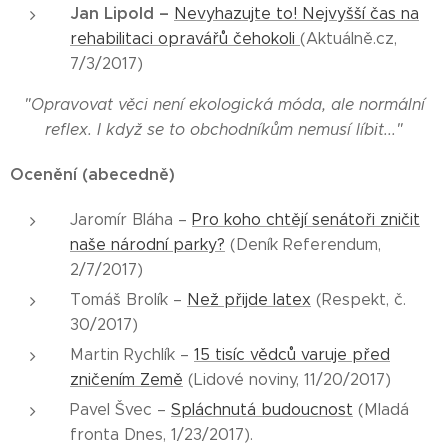
Jan Lipold –
Nevyhazujte to! Nejvyšší čas na
rehabilitaci opravářů čehokoli
(Aktuálně.cz,
7/3/2017)
"Opravovat věci není ekologická móda, ale normální
reflex. I když se to obchodníkům nemusí líbit..."
Ocenění (abecedně)
Jaromír Bláha –
Pro koho chtějí senátoři zničit
naše národní parky?
(Deník Referendum,
2/7/2017)
Tomáš Brolík –
Než přijde latex
(Respekt, č.
30/2017)
Martin Rychlík –
15 tisíc vědců varuje před
zničením Země
(Lidové noviny, 11/20/2017)
Pavel Švec –
Spláchnutá budoucnost
(Mladá
fronta Dnes, 1/23/2017).